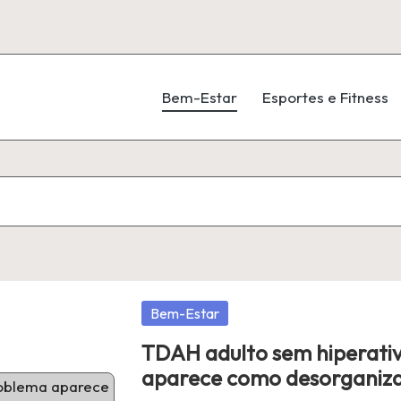
Bem-Estar
Esportes e Fitness
Posted
Bem-Estar
in
TDAH adulto sem hiperati
aparece como desorganiz