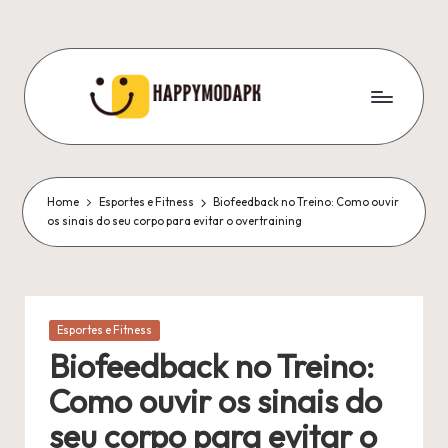
Skip
to
content
Home
Esportes e Fitness
Biofeedback no Treino: Como ouvir
os sinais do seu corpo para evitar o overtraining
Posted
Esportes e Fitness
in
Biofeedback no Treino:
Como ouvir os sinais do
seu corpo para evitar o